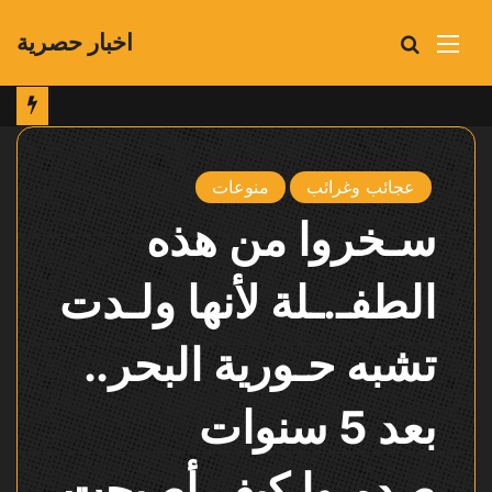
اخبار حصرية
القائمة
بحث
عن
عجائب وغرائب
منوعات
سـخروا من هذه
الطفـ.ـلة لأنها ولـدت
تشبه حـورية البحر..
بعد 5 سنوات
صدمـوا كيف أصبحت