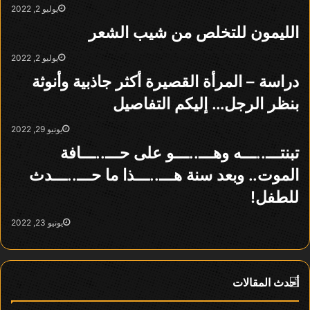
يوليو 2, 2022
الليمون للتخلص من شيب الشعر
يوليو 2, 2022
دراسة – المرأة القصيرة أكثر جاذبية وأنوثة
بنظر الرجل… إليكم التفاصيل
يونيو 29, 2022
تبنتـــ..ـــه وهـــ..ـــو على حـــ..ـــافة
الموت.. وبعد سنة هـــ..ـــذا ما حـــ..ـــدث
للطفل!
يونيو 23, 2022
أحدث المقالات