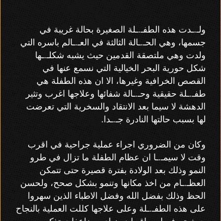
ولـ.ـدت هذه الطفـ.ـلة الصغيرة بحالة غريبة في
جسمها، وهي الحـ.ـالة الثالثة في العـ.ـالم باسره التي
ولدت وهي ملتصقة القدمين حيث يشبه شكلـ.ـها
شكل حورية البحر الخيالية التي نسمع عنها في
القصص الخرافية وغيرها، الا ان هذه الطفلة هي
طفـ.ـلة حقيقية وحـ.ـالة شفائها وعلاجها اغرب وتثير
الدهشة لا سيما بعد الانتقاد والسخرية التي تعرضت
لها بسبب حالتها النادرة جـ.ـدا.
وكان من الضروري اجراء عملية جراحية في اقرب
وقت لا سيمـ.ـا ان عظام الطفلة ما تزال في طرو
النمو وذلك بعد الولادة بفترة قصيرة حتى تتمكن
العظـ.ـام من اخذ مكانها وتنمو بشكل صحح، ولحسن
الحظ وذلك بفضل الله وفضل الاطباء الذين سهروا
على هذه الطفـ.ـلة وعلى علاجها كللت العملية بالنجاح