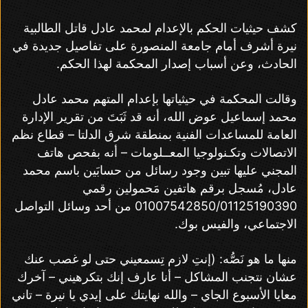
كشف حيثيات الحكم بالإعدام لمحمد عادل قاتل الطالبية
نيرة أشرف أمام جامعة المنصورة على تفاصيل جديدة في
الحادث، وعن أسباب إصدار المحكمة لهذا الحكم.
وقالت المحكمة في حيثياتها بإعدام المتهم محمد عادل
محمد إسماعيل عوض الله، أنه قد ثَبَتَ من تقرير الإدارة
العامة للمساعدات الفنية بمنطقة شرق الدلتا – قطاع نظم
الاتصالات وتكـنولوجيا المعــلومات – أنه بفحص هاتف
المجني عليها تبين وجود رسائل من حسابَين باسم محمد
عادل، مُسجل برقم هاتفين مَحمولين رقمي
01007542850/01125190390 من أحد وسائل التواصل
الاجتماعي، والفيس بوك.
منها ما هو نَصُّه: (إنتِ لازم تِسمعيني حتى لو غصب عنك
عشان نتجنب المشاكل – أنا عارف إنك بتكرهيني – آخرك
معايا الأسبوع الجاي – والله نهايتك على إيدي يا نيرة – تاني