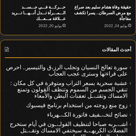
حقيقة وفاة هشام سليم بعد صراع
حـ.ـركـ.ـة فـ.ـي جـ.ـسـ.ـد
مع مرض السرطان.. يسرا تكشف
الـ.ـمـ.ـرأة تـ.ـدل أنـ.ـهـ.ـا تـ.ـريد
مفاجأة
عـ.ـلاقة مـ.ـعـ.ـك
يوليو 24, 2022
يوليو 20, 2022
أحدث المقالات
سورة تعالج النسيان وتجلب الرز،ق والتيسير.. احرص
على قراءتها وسترى عجب العجاب
عشبة سحرية بسعر التراب ومتوفرة في كل مكان :
تنقي الجسم من السموم وتنظف القولون وتمنع
الامساك وتقتـ،ـل تعفنات البطن والأمعاء
زوج منع زوجته من استخدام برنامج فيسبوك
نصائح لتخـ،ـفيف فاتورة الكـ،ـهرباء
اشـ،ـربه صباحا لتنظيف القولـ،ـون في أيام ستخرج
الفضلات الكريهـ،ـة سيختفي الامساك وتقـ،ـتل