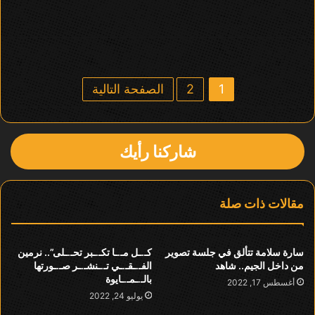
1
2
الصفحة التالية
شاركنا رأيك
مقالات ذات صلة
سارة سلامة تتألق في جلسة تصوير
كـ.ـل مـ.ـا تكـ.ـبر تحـ.ـلى”.. نرمين
من داخل الجيم.. شاهد
الفـ.ـقـ.ـي تـ.ـنشـ.ـر صـ.ـورتها
بالـ.ـمـ.ـايوة
أغسطس 17, 2022
يوليو 24, 2022