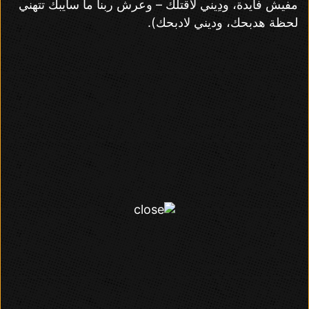
مفيش فايدة، ودِيني لاقتلك – وعرش ربنا ما سايبك تتهني
لحظة هدبحك، وديني لادبحك).