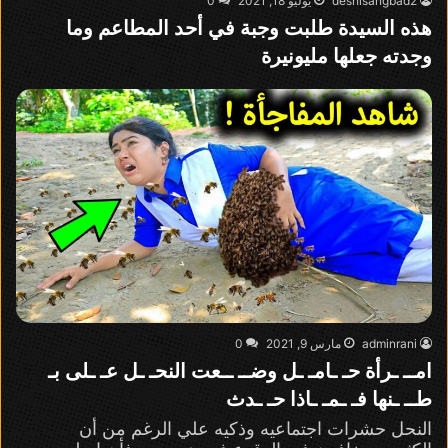
deshisangbad2
يوليو 18, 2021
0
هذه السيدة طلبت وجبة في أحد المطاعم وما
وجدته جعلها مليونيرة
adminrani
مارس 9, 2021
0
امــ ـرأة حـ ـامـ ـل وضــ ــعت النحـ ـل عـ ـلى بـ
طــ ـنها فـ ـمـ ـاذا حـ ـدث
النحل حشرات اجتماعيه وذكيه علي الرغم من أن