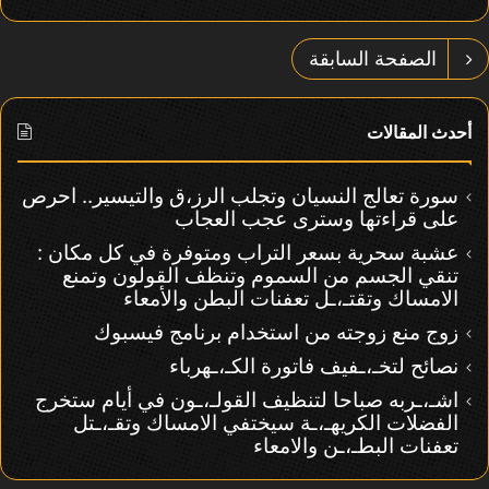
الصفحة السابقة
أحدث المقالات
سورة تعالج النسيان وتجلب الرز،ق والتيسير.. احرص
على قراءتها وسترى عجب العجاب
عشبة سحرية بسعر التراب ومتوفرة في كل مكان :
تنقي الجسم من السموم وتنظف القولون وتمنع
الامساك وتقتـ،ـل تعفنات البطن والأمعاء
زوج منع زوجته من استخدام برنامج فيسبوك
نصائح لتخـ،ـفيف فاتورة الكـ،ـهرباء
اشـ،ـربه صباحا لتنظيف القولـ،ـون في أيام ستخرج
الفضلات الكريهـ،ـة سيختفي الامساك وتقـ،ـتل
تعفنات البطـ،ـن والامعاء