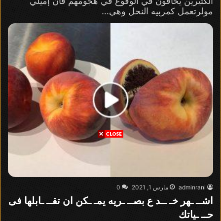
الكثيرين يخافون في الوقوع في هجومهم فأن إميلي
مولرتعمل كمربيه النحل وهي…
adminrani
مارس 1, 2021
0
اشــ ـهر خـ ــد ع بصــ ـريه يمـ ـكن ان تقــ ـابلها فى
حــ ـياتك